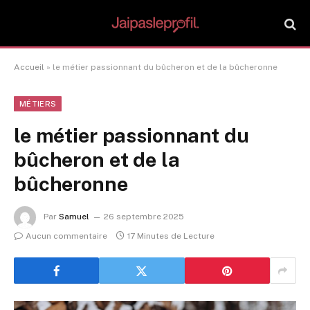
Accueil
»
le métier passionnant du bûcheron et de la bûcheronne
MÉTIERS
le métier passionnant du
bûcheron et de la
bûcheronne
Par
Samuel
26 septembre 2025
Aucun commentaire
17 Minutes de Lecture