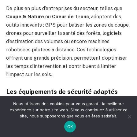
De plus en plus d’entreprises du secteur, telles que
Coupe & Nature
ou
Coeur de Tronc
, adoptent des
outils innovants : GPS pour baliser les zones de coupe,
drones pour surveiller la santé des forêts, logiciels
d’estimation des volumes ou encore machines
robotisées pilotées à distance. Ces technologies
offrent une grande précision, permettent d’optimiser
les temps d’intervention et contribuent à limiter
l’impact sur les sols.
Les équipements de sécurité adaptés
Nous utilisons des cookies pour vous garantir la meilleure
Le casque avec visière anti-coupure, les gants
expérience sur notre site web. Si vous continuez à utiliser ce
renforcés, les pantalons et chaussures avec
site, nous supposerons que vous en êtes satisfait.
protection spéciale font partie de l’arsenal
OK
indispensable. Ces dispositifs ont évolué vers plus de