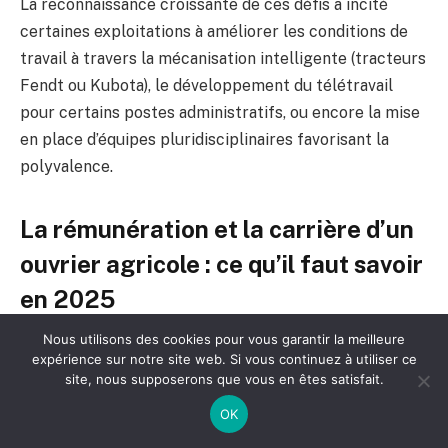
La reconnaissance croissante de ces défis a incité
certaines exploitations à améliorer les conditions de
travail à travers la mécanisation intelligente (tracteurs
Fendt ou Kubota), le développement du télétravail
pour certains postes administratifs, ou encore la mise
en place d’équipes pluridisciplinaires favorisant la
polyvalence.
La rémunération et la carrière d’un
ouvrier agricole : ce qu’il faut savoir
en 2025
Nous utilisons des cookies pour vous garantir la meilleure
La rémunération des ouvriers agricoles varie en
expérience sur notre site web. Si vous continuez à utiliser ce
fonction de la région, de la taille de l’exploitation et du
site, nous supposerons que vous en êtes satisfait.
type de production. En 2025, le salaire moyen tourne
OK
autour du SMIC rural, mais peut être largement relevé