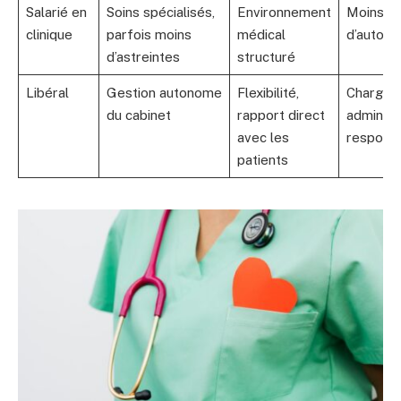
Salarié en
Soins spécialisés,
Environnement
Moins
clinique
parfois moins
médical
d’autono
d’astreintes
structuré
Libéral
Gestion autonome
Flexibilité,
Charge
du cabinet
rapport direct
administr
avec les
responsa
patients