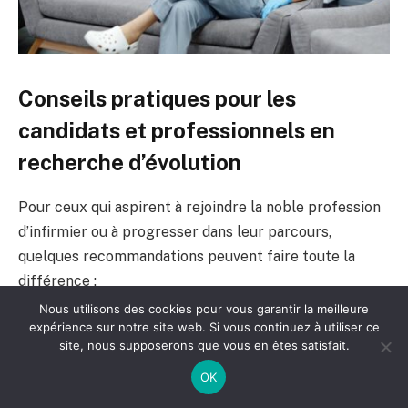
Conseils pratiques pour les
candidats et professionnels en
recherche d’évolution
Pour ceux qui aspirent à rejoindre la noble profession
d’infirmier ou à progresser dans leur parcours,
quelques recommandations peuvent faire toute la
différence :
Nous utilisons des cookies pour vous garantir la meilleure
expérience sur notre site web. Si vous continuez à utiliser ce
Soignez la rédaction de votre CV en mettant en
site, nous supposerons que vous en êtes satisfait.
avant vos expériences, vos stages et vos
OK
compétences spécifiques.