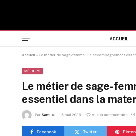
ACCUEIL
Accueil
»
Le métier de sage-femme : un accompagnement essent
MÉTIERS
Le métier de sage-fe
essentiel dans la mater
Par
Samuel
8 mai 2025
Aucun commentaire
Facebook
Twitter
Pinter