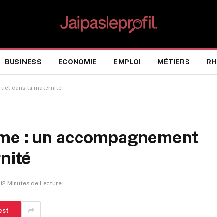
BUSINESS
ECONOMIE
EMPLOI
MÉTIERS
RH
iel dans la maternité
mme : un accompagnement
nité
12 Minutes de Lecture
est