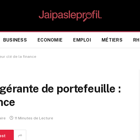
BUSINESS
ECONOMIE
EMPLOI
MÉTIERS
RH
eur clé de la finance
gérante de portefeuille :
ance
ire
11 Minutes de Lecture
est