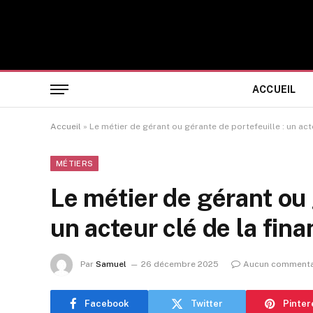
ACCUEIL
Accueil
»
Le métier de gérant ou gérante de portefeuille : un act
MÉTIERS
Le métier de gérant ou 
un acteur clé de la fin
Par
Samuel
26 décembre 2025
Aucun commenta
Facebook
Twitter
Pinter