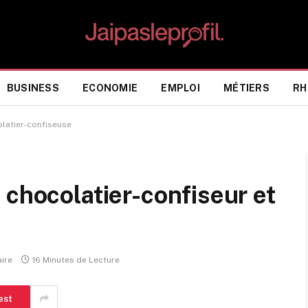
BUSINESS
ECONOMIE
EMPLOI
MÉTIERS
RH
olatier-confiseuse
 chocolatier-confiseur et
e
ire
16 Minutes de Lecture
est