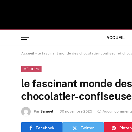
ACCUEIL
Accueil
»
le fascinant monde des chocolatier-confiseur et choc
MÉTIERS
le fascinant monde des
chocolatier-confiseus
Par
Samuel
30 novembre 2025
Aucun commenta
Facebook
Twitter
Pinter