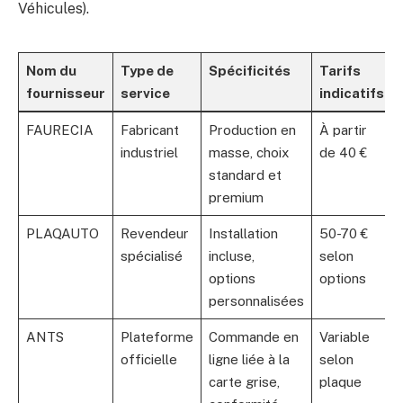
Véhicules).
Nom du
Type de
Spécificités
Tarifs
fournisseur
service
indicatifs
FAURECIA
Fabricant
Production en
À partir
industriel
masse, choix
de 40 €
standard et
premium
PLAQAUTO
Revendeur
Installation
50-70 €
spécialisé
incluse,
selon
options
options
personnalisées
ANTS
Plateforme
Commande en
Variable
officielle
ligne liée à la
selon
carte grise,
plaque