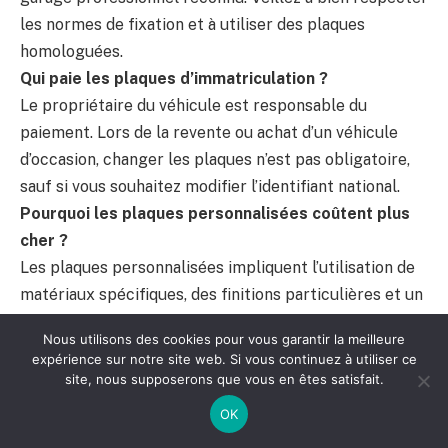
les normes de fixation et à utiliser des plaques
homologuées.
Qui paie les plaques d’immatriculation ?
Le propriétaire du véhicule est responsable du
paiement. Lors de la revente ou achat d’un véhicule
d’occasion, changer les plaques n’est pas obligatoire,
sauf si vous souhaitez modifier l’identifiant national.
Pourquoi les plaques personnalisées coûtent plus
cher ?
Les plaques personnalisées impliquent l’utilisation de
matériaux spécifiques, des finitions particulières et un
contrôle qualité renforcé pour garantir la conformité
Nous utilisons des cookies pour vous garantir la meilleure
malgré la personnalisation esthétique.
expérience sur notre site web. Si vous continuez à utiliser ce
Est-il possible de poser soi-même sa plaque
site, nous supposerons que vous en êtes satisfait.
d’immatriculation ?
OK
Oui, la pose peut être réalisée par le propriétaire avec