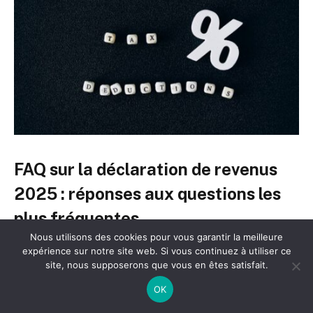
FAQ sur la déclaration de revenus
2025 : réponses aux questions les
plus fréquentes
Nous utilisons des cookies pour vous garantir la meilleure
expérience sur notre site web. Si vous continuez à utiliser ce
Q : Puis-je modifier ma déclaration après l’avoir
site, nous supposerons que vous en êtes satisfait.
envoyée ?
OK
Oui, vous pouvez corriger votre déclaration en ligne