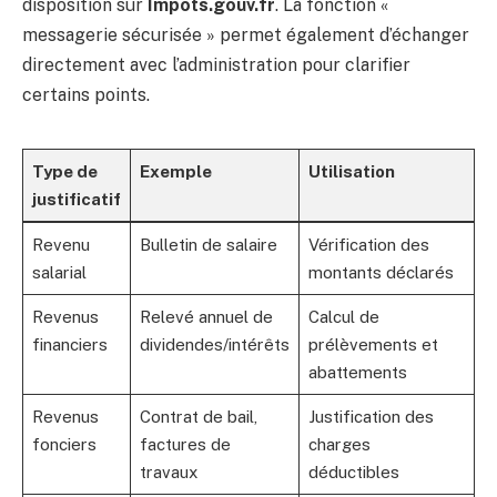
disposition sur
Impots.gouv.fr
. La fonction «
messagerie sécurisée » permet également d’échanger
directement avec l’administration pour clarifier
certains points.
Type de
Exemple
Utilisation
justificatif
Revenu
Bulletin de salaire
Vérification des
salarial
montants déclarés
Revenus
Relevé annuel de
Calcul de
financiers
dividendes/intérêts
prélèvements et
abattements
Revenus
Contrat de bail,
Justification des
fonciers
factures de
charges
travaux
déductibles