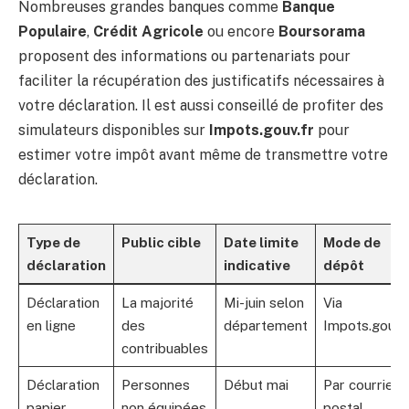
Nombreuses grandes banques comme
Banque
Populaire
,
Crédit Agricole
ou encore
Boursorama
proposent des informations ou partenariats pour
faciliter la récupération des justificatifs nécessaires à
votre déclaration. Il est aussi conseillé de profiter des
simulateurs disponibles sur
Impots.gouv.fr
pour
estimer votre impôt avant même de transmettre votre
déclaration.
Type de
Public cible
Date limite
Mode de
déclaration
indicative
dépôt
Déclaration
La majorité
Mi-juin selon
Via
en ligne
des
département
Impots.gouv.
contribuables
Déclaration
Personnes
Début mai
Par courrier
papier
non équipées
postal