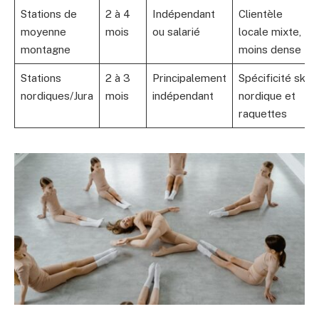
Stations de
2 à 4
Indépendant
Clientèle
moyenne
mois
ou salarié
locale mixte,
montagne
moins dense
Stations
2 à 3
Principalement
Spécificité ski
nordiques/Jura
mois
indépendant
nordique et
raquettes