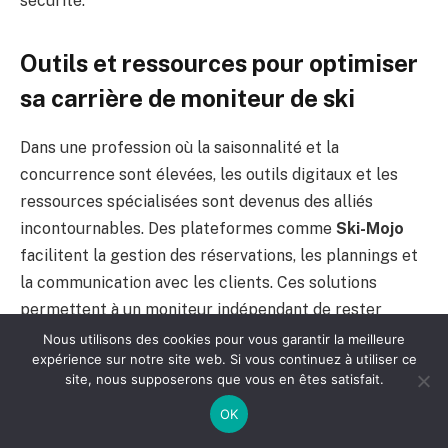
sécurité.
Outils et ressources pour optimiser
sa carrière de moniteur de ski
Dans une profession où la saisonnalité et la
concurrence sont élevées, les outils digitaux et les
ressources spécialisées sont devenus des alliés
incontournables. Des plateformes comme
Ski-Mojo
facilitent la gestion des réservations, les plannings et
la communication avec les clients. Ces solutions
permettent à un moniteur indépendant de rester
organisé et d’optimiser son temps, un capital précieux
Nous utilisons des cookies pour vous garantir la meilleure
expérience sur notre site web. Si vous continuez à utiliser ce
pendant la période intense de travail.
site, nous supposerons que vous en êtes satisfait.
Les équipements haut de gamme et innovants signés
OK
Decathlon
,
Rossignol
ou
Salomon
offrent non