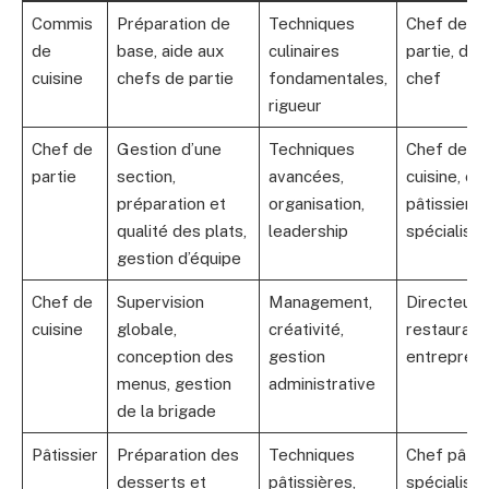
Commis
Préparation de
Techniques
Chef de
de
base, aide aux
culinaires
partie, dem
cuisine
chefs de partie
fondamentales,
chef
rigueur
Chef de
Gestion d’une
Techniques
Chef de
partie
section,
avancées,
cuisine, ch
préparation et
organisation,
pâtissier,
qualité des plats,
leadership
spécialiste
gestion d’équipe
Chef de
Supervision
Management,
Directeur 
cuisine
globale,
créativité,
restaurant,
conception des
gestion
entrepren
menus, gestion
administrative
de la brigade
Pâtissier
Préparation des
Techniques
Chef pâtiss
desserts et
pâtissières,
spécialisé