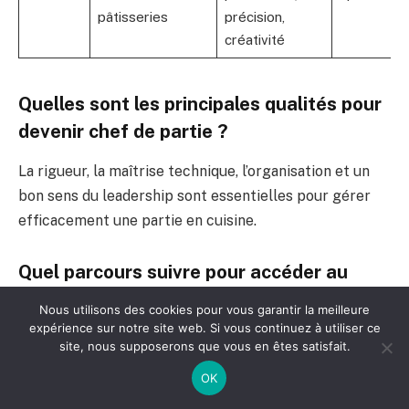
pâtisseries
précision,
créativité
Quelles sont les principales qualités pour
devenir chef de partie ?
La rigueur, la maîtrise technique, l’organisation et un
bon sens du leadership sont essentielles pour gérer
efficacement une partie en cuisine.
Quel parcours suivre pour accéder au
poste de chef de partie ?
Nous utilisons des cookies pour vous garantir la meilleure
expérience sur notre site web. Si vous continuez à utiliser ce
Un CAP Cuisine est le parcours typique, accompagné
site, nous supposerons que vous en êtes satisfait.
d’une expérience solide en tant que commis ou demi-
OK
chef. Des formations complémentaires sont un plus.