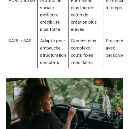
EURL / SASU
Protection
Formalités
Profession
sociale
plus lourdes,
à temps ple
meilleure,
coûts de
crédibilité
création plus
plus forte
élevés
SARL / SAS
Adapté pour
Gestion plus
Entreprise
embauche,
complexe,
avec
structuration
coûts fixes
personnel
complète
importants