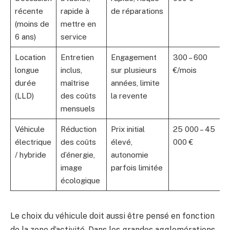
récente
rapide à
de réparations
(moins de
mettre en
6 ans)
service
Location
Entretien
Engagement
300 – 600
longue
inclus,
sur plusieurs
€/mois
durée
maîtrise
années, limite
(LLD)
des coûts
la revente
mensuels
Véhicule
Réduction
Prix initial
25 000 – 45
électrique
des coûts
élevé,
000 €
/ hybride
d’énergie,
autonomie
image
parfois limitée
écologique
Le choix du véhicule doit aussi être pensé en fonction
de la zone d’activité. Dans les grandes agglomérations,