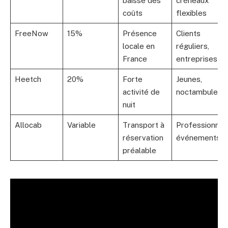
baisse des
créneaux
coûts
flexibles
FreeNow
15%
Présence
Clients
locale en
réguliers,
France
entreprises
Heetch
20%
Forte
Jeunes,
activité de
noctambules
nuit
Allocab
Variable
Transport à
Professionnels
réservation
événements
préalable