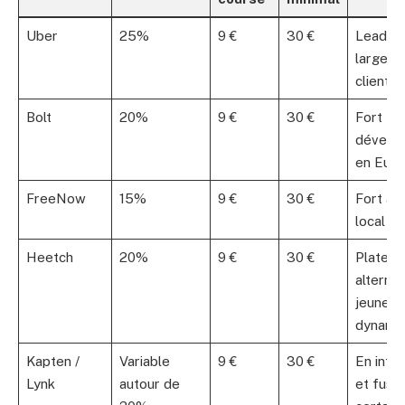
Uber
25%
9 €
30 €
Leader 
large b
clients
Bolt
20%
9 €
30 €
Fort
dévelo
en Eur
FreeNow
15%
9 €
30 €
Fort an
local e
Heetch
20%
9 €
30 €
Platef
alternat
jeune e
dynami
Kapten /
Variable
9 €
30 €
En intég
Lynk
autour de
et fusi