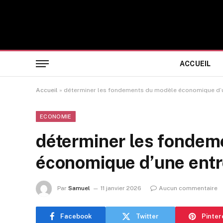
ACCUEIL
Accueil
»
déterminer les fondements du modèle économique d’u
ECONOMIE
déterminer les fondem
économique d’une entr
Par
Samuel
11 janvier 2026
Aucun commentaire
Facebook
Twitter
Pinter