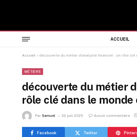
ACCUEIL
Accueil
»
découverte du métier d’analyste financier : un rôle cl
MÉTIERS
découverte du métier d’
rôle clé dans le monde
Par
Samuel
22 juin 2025
Aucun commentaire
Facebook
Twitter
Pinter