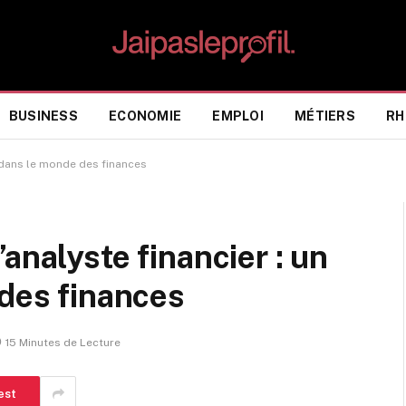
BUSINESS
ECONOMIE
EMPLOI
MÉTIERS
RH
é dans le monde des finances
analyste financier : un
 des finances
15 Minutes de Lecture
est