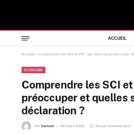
ACCUEIL
Accueil
»
Comprendre les SCI et l’IFI : qui doit s’en préoccuper 
ECONOMIE
Comprendre les SCI et l’
préoccuper et quelles 
déclaration ?
Par
Samuel
28 mars 2026
Aucun commentaire