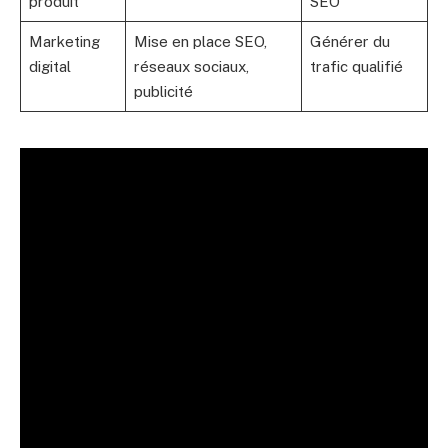
produit
SEO
Marketing
Mise en place SEO,
Générer du
digital
réseaux sociaux,
trafic qualifié
publicité