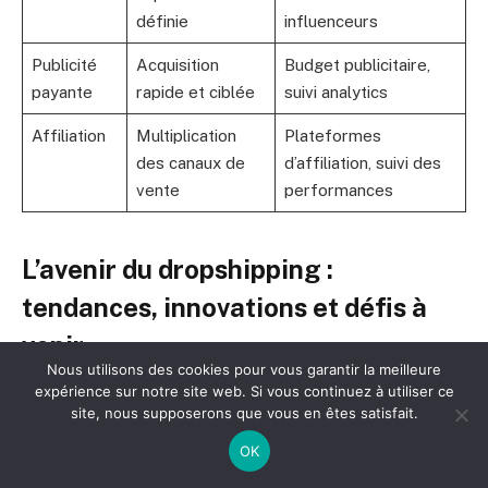
définie
influenceurs
Publicité
Acquisition
Budget publicitaire,
payante
rapide et ciblée
suivi analytics
Affiliation
Multiplication
Plateformes
des canaux de
d’affiliation, suivi des
vente
performances
L’avenir du dropshipping :
tendances, innovations et défis à
venir
Nous utilisons des cookies pour vous garantir la meilleure
expérience sur notre site web. Si vous continuez à utiliser ce
Le dropshipping continue d’évoluer sous l’effet des
site, nous supposerons que vous en êtes satisfait.
innovations technologiques et des nouvelles attentes
OK
des consommateurs. Les avancées dans l’intégration
de l’intelligence artificielle permettent d’automatiser